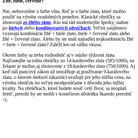
Žlté, biele, červené?
Nie, nehovoríme o farbe vína. Reč je o farbe zlata, ktoré možno
použiť na výrobu svadobných prsteňov. Klasické obrúčky sa
zhotovujú
zo žltého zlata
. Kto má rád modernejšie šperky, siahne
po
bielych
alebo
kombinovaných obrúčkach
. Veľmi zaujímavo
vyzerajú kombinácie žlté + biele zlato, biele + červené zlato alebo
žlté + červené zlato. Alebo by ste mali najradšej trojkombináciu žlté
+ biele + červené zlato? Záleží len od vášho vkusu.
Okrem farby sa treba rozhodnúť aj v otázke rýdzosti zlata.
Najčastejšie sa robia obrúčky zo 14-karátového zlata (585/1000), na
želanie je možno aj zhotovenie z 18-karátového zlata (750/1000). Aj
keď náš puncový zákon už umožňuje aj používanie 9-karátového
zlata, o ktorom niektorí zákazníci uvažujú pre jeho nižšiu cenu, na
výrobu obrúčok ho veľmi neodporúčame z dôvodu jeho nižšej
kvality. Na obrúčkach, ktoré budete nosiť celý život, sa neoplatí
šetriť, pretože by ste mohli v konečnom dôsledku škaredo prerobiť
:-(.