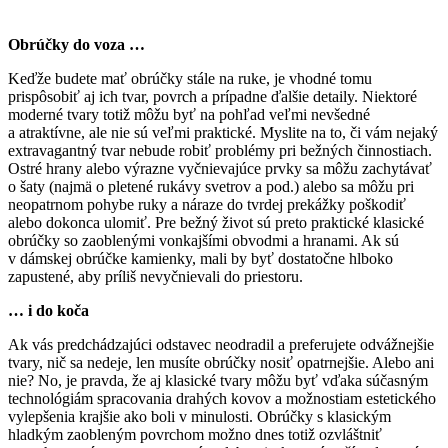
Obrúčky do voza …
Keďže budete mať obrúčky stále na ruke, je vhodné tomu
prispôsobiť aj ich tvar, povrch a prípadne ďalšie detaily. Niektoré
moderné tvary totiž môžu byť na pohľad veľmi nevšedné
a atraktívne, ale nie sú veľmi praktické. Myslite na to, či vám nejaký
extravagantný tvar nebude robiť problémy pri bežných činnostiach.
Ostré hrany alebo výrazne vyčnievajúce prvky sa môžu zachytávať
o šaty (najmä o pletené rukávy svetrov a pod.) alebo sa môžu pri
neopatrnom pohybe ruky a náraze do tvrdej prekážky poškodiť
alebo dokonca ulomiť. Pre bežný život sú preto praktické klasické
obrúčky so zaoblenými vonkajšími obvodmi a hranami. Ak sú
v dámskej obrúčke kamienky, mali by byť dostatočne hlboko
zapustené, aby príliš nevyčnievali do priestoru.
… i do koča
Ak vás predchádzajúci odstavec neodradil a preferujete odvážnejšie
tvary, nič sa nedeje, len musíte obrúčky nosiť opatrnejšie. Alebo ani
nie? No, je pravda, že aj klasické tvary môžu byť vďaka súčasným
technológiám spracovania drahých kovov a možnostiam estetického
vylepšenia krajšie ako boli v minulosti. Obrúčky s klasickým
hladkým zaobleným povrchom možno dnes totiž ozvláštniť