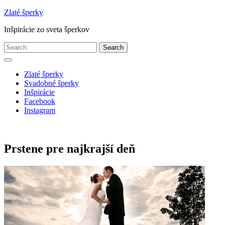
Skip
Zlaté šperky
to
Inšpirácie zo sveta šperkov
content
Search
for:
Open
Button
Zlaté šperky
Svadobné šperky
Inšpirácie
Facebook
Instagram
Close
Button
Prstene pre najkrajší deň