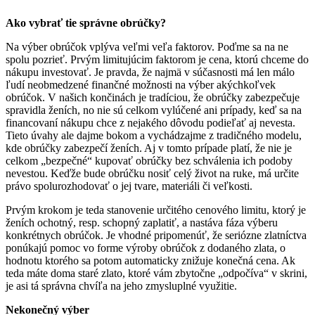
Ako vybrať tie správne obrúčky?
Na výber obrúčok vplýva veľmi veľa faktorov. Poďme sa na ne
spolu pozrieť. Prvým limitujúcim faktorom je cena, ktorú chceme do
nákupu investovať. Je pravda, že najmä v súčasnosti má len málo
ľudí neobmedzené finančné možnosti na výber akýchkoľvek
obrúčok. V našich končinách je tradíciou, že obrúčky zabezpečuje
spravidla ženích, no nie sú celkom vylúčené ani prípady, keď sa na
financovaní nákupu chce z nejakého dôvodu podieľať aj nevesta.
Tieto úvahy ale dajme bokom a vychádzajme z tradičného modelu,
kde obrúčky zabezpečí ženích. Aj v tomto prípade platí, že nie je
celkom „bezpečné“ kupovať obrúčky bez schválenia ich podoby
nevestou. Keďže bude obrúčku nosiť celý život na ruke, má určite
právo spolurozhodovať o jej tvare, materiáli či veľkosti.
Prvým krokom je teda stanovenie určitého cenového limitu, ktorý je
ženích ochotný, resp. schopný zaplatiť, a nastáva fáza výberu
konkrétnych obrúčok. Je vhodné pripomenúť, že seriózne zlatníctva
ponúkajú pomoc vo forme výroby obrúčok z dodaného zlata, o
hodnotu ktorého sa potom automaticky znižuje konečná cena. Ak
teda máte doma staré zlato, ktoré vám zbytočne „odpočíva“ v skrini,
je asi tá správna chvíľa na jeho zmysluplné využitie.
Nekonečný výber