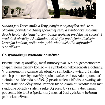
Svadba je v živote muža a ženy jedným z najkrajších dní. Je to
oficiálne potvrdenie ďalšej spoločnej cesty a symbolické spojenie
dvoch životov do jedného. Symboliku spojenia predstavujú spoločné
svadobné obrúčky. Ak náhodou tiež stojíte pred týmto dôležitým
životným krokom, určite vám príde vhod niekoľko informácií
o obrúčkach.
Čo symbolizujú svadobné obrúčky?
Prstene, teda aj obrúčky, majú kruhový tvar. Kruh v geometrickom
chápaní nemá žiadny koniec – je symbolom nekonečnosti a ochrany.
V prenesenom význame tak obrúčky symbolicky vyjadrujú snahu
oboch partnerov byť navždy spolu a súčasne si navzájom pomáhať
a chrániť sa. Ide teda o dôležitý prvok nielen z hľadiska svadby, ale
aj pre ďalší spoločný život. Partneri by od okamihu svadby mali mať
svadobné obrúčky stále na ruke. Aj preto by sa ich výber nemal
podceniť. Ide totiž o šperk, ktorý musí aj čosi vydržať v bežnom
praktickom živote.