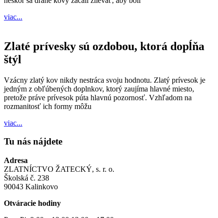
neskôr sa drahé kovy začali zlievať, aby boli
viac...
viac...
Zlaté prívesky sú ozdobou, ktorá dopĺňa
štýl
Vzácny zlatý kov nikdy nestráca svoju hodnotu. Zlatý prívesok je
jedným z obľúbených doplnkov, ktorý zaujíma hlavné miesto,
pretože práve prívesok púta hlavnú pozornosť. Vzhľadom na
rozmanitosť ich formy môžu
viac...
viac...
Tu nás nájdete
Adresa
ZLATNÍCTVO ŽATECKÝ, s. r. o.
Školská č. 238
90043 Kalinkovo
Otváracie hodiny