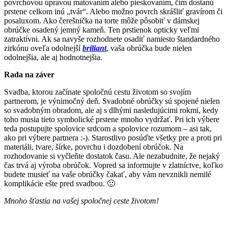
povrchovou úpravou matovaním alebo pieskovaním, čím dostanú
prstene celkom inú „tvár“. Alebo možno povrch skrášliť gravírom či
posaluxom. Ako čerešnička na torte môže pôsobiť v dámskej
obrúčke osadený jemný kameň. Ten prstienok opticky veľmi
zatraktívni. Ak sa navyše rozhodnete osadiť namiesto štandardného
zirkónu oveľa odolnejší
briliant
, vaša obrúčka bude nielen
odolnejšia, ale aj hodnotnejšia.
Rada na záver
Svadba, ktorou začínate spoločnú cestu životom so svojím
partnerom, je výnimočný deň. Svadobné obrúčky sú spojené nielen
so svadobným obradom, ale aj s dlhými nasledujúcimi rokmi, kedy
toho musia tieto symbolické prstene mnoho vydržať. Pri ich výbere
teda postupujte spolovice srdcom a spolovice rozumom – asi tak,
ako pri výbere partnera :-). Starostlivo posúďte všetky pre a proti pri
materiáli, tvare, šírke, povrchu i dozdobení obrúčok. Na
rozhodovanie si vyčleňte dostatok času. Ale nezabudnite, že nejaký
čas trvá aj výroba obrúčok. Vopred sa informujte v zlatníctve, koľko
budete musieť na vaše obrúčky čakať, aby vám nevznikli nemilé
komplikácie ešte pred svadbou. 🙂
Mnoho šťastia na vašej spoločnej ceste životom!