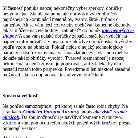
Súčasnosť ponúka naozaj nekonečný výber šperkov, obrúčky
nevynímajúc. Zlatníctva ponúkajú obrovský výber obrúčok
najrôznejších kombinácií materiálov, tvarov, šírok, hrúbok či
kameňov. Ak sa vám nechce fyzicky obehávať kamenné obchody,
tak sa môžete na celé hodiny „zahrabať“ do ponúk
internetových e-
shopov
. Ak sa vám nejaké obrúčky zapáčia, stačí ich vytlačiť na
papier a informovať sa v nejakom zlatníctve o možnostiach výroby
podľa vzoru na obrázku. Pokiaľ nejde o nejaký technologicky
náročný spôsob zhotovenia, väčšina zlatníctiev s vlastnou dielňou
dokáže takéto obrúčky vyrobiť. Tvarová rozmanitosť je naozaj
nekonečná, a nemá zmysel ju popisovať , ani zďaleka by nám
nestačil rozsah tohto príspevku. Povedzme si len niektoré zásadné
možnosti, ako sa dopracovať k správnym obrúčkam.
Správna veľkosť
Na pohľad samozrejmosť, pri ktorej sa ale často robia chyby. Na
stránkach
Zlatníctva Fortuna Aurum
je popis
ako zistiť rozmer
obrúčok
. Ďalšou možnosťou je navštíviť kamenné zlatníctvo,
v ktorom vám pomocou referenčných prsteňových krúžkov presne
odmerajú veľkosť.