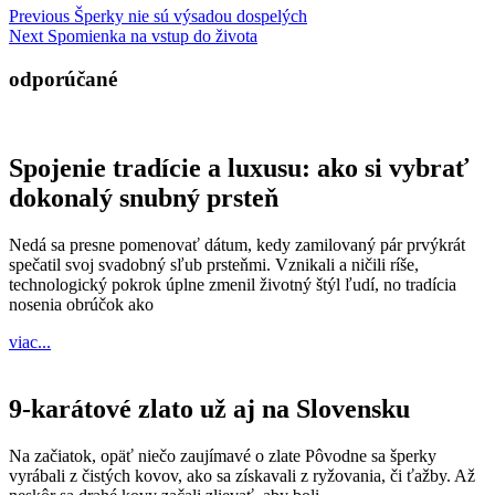
Navigácia
Previous
Previous
Šperky nie sú výsadou dospelých
Next
post:
Next
Spomienka na vstup do života
v
post:
článku
odporúčané
Spojenie tradície a luxusu: ako si vybrať
dokonalý snubný prsteň
Nedá sa presne pomenovať dátum, kedy zamilovaný pár prvýkrát
spečatil svoj svadobný sľub prsteňmi. Vznikali a ničili ríše,
technologický pokrok úplne zmenil životný štýl ľudí, no tradícia
nosenia obrúčok ako
viac...
viac...
9-karátové zlato už aj na Slovensku
Na začiatok, opäť niečo zaujímavé o zlate Pôvodne sa šperky
vyrábali z čistých kovov, ako sa získavali z ryžovania, či ťažby. Až